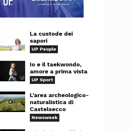
La custode dei
sapori
UP People
Io e il taekwondo,
amore a prima vista
UP Sport
L’area archeologico-
naturalistica di
Castelsecco
Newsweek