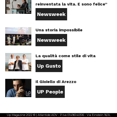
reinventata la vita. E sono felice”
Newsweek
Una storia impossibile
Newsweek
La qualità come stile di vita
Up Gusto
Il Gioiello di Arezzo
UP People
Up Magazine 2022 © | Atlantide ADV - P.Iva 01496140516 - Via Einstein 16/A,