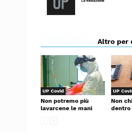
La Redazione
Articoli simili
Altro per
UP Covid
UP Covi
Non potremo più
Non ch
lavarcene le mani
dentro