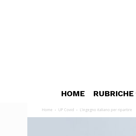
HOME
RUBRICHE
Home
UP Covid
L’ingegno italiano per ripartire