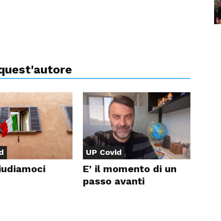
 quest'autore
d
UP Covid
iudiamoci
E’ il momento di un
passo avanti