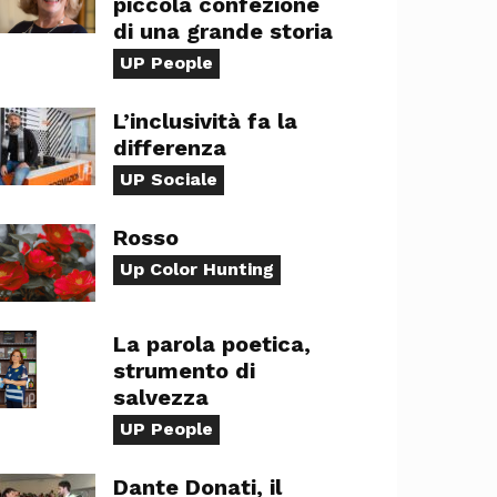
piccola confezione
di una grande storia
UP People
L’inclusività fa la
differenza
UP Sociale
Rosso
Up Color Hunting
La parola poetica,
strumento di
salvezza
UP People
Dante Donati, il