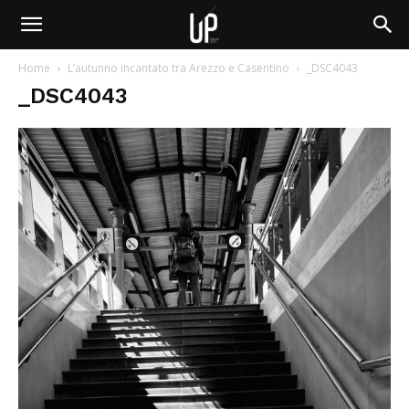
Home
L’autunno incantato tra Arezzo e Casentino
_DSC4043
_DSC4043