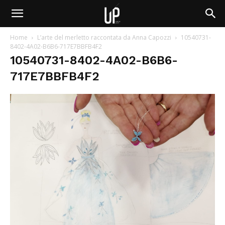
Home
L’arte del merletto raccontata da Anna Capozzi
10540731-
8402-4A02-B6B6-717E7BBFB4F2
10540731-8402-4A02-B6B6-
717E7BBFB4F2