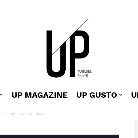
UP MAGAZINE
UP GUSTO
U
Up
Casentino
iacopo misuri