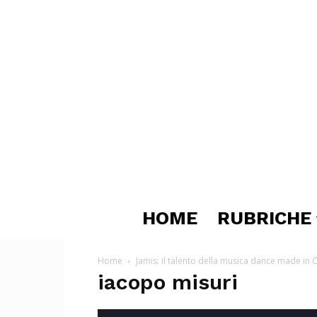
HOME
RUBRICHE
Home
Jamis: il talento della musica dance made in 
iacopo misuri