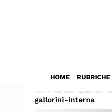
HOME
RUBRICHE
Home
Indomita passione – Equestrian Centre
gal
gallorini-interna