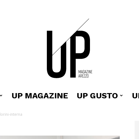
UP MAGAZINE
UP GUSTO
U
Up
lorini-interna