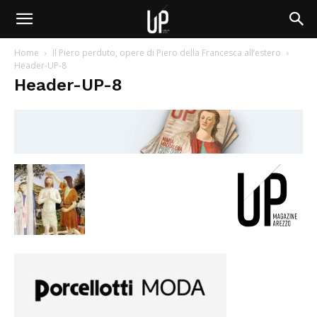
Home
Il Piero perduto, opere di Piero della Francesca all’estero
Header-UP-8
Header-UP-8