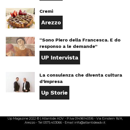
Cremì
Arezzo
“Sono Piero della Francesca. E do
responso a le demande”
UP Intervista
La consulenza che diventa cultura
d’impresa
Up Storie
Up Magazine 2022 © | Atlantide ADV - P.Iva 01496140516 - Via Einstein 16/A,
Arezzo - Tel 0575.403066 - Email info@atlantideadv.it