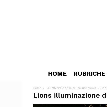
HOME
RUBRICHE
Home
La Cattedrale brilla di una luce nuova
Lion
Lions illuminazione 