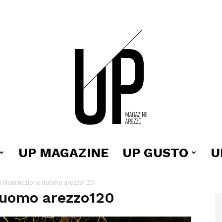
UP MAGAZINE
UP GUSTO
U
Up
s illuminazione duomo arezzo120
duomo arezzo120