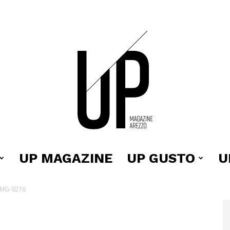
UP MAGAZINE
UP GUSTO
U
Up
-MG-9276