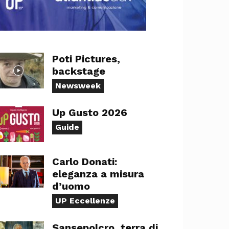
Poti Pictures,
backstage
Newsweek
Up Gusto 2026
Guide
Carlo Donati:
eleganza a misura
d’uomo
UP Eccellenze
Sansepolcro, terra di