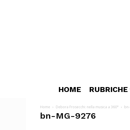
HOME
RUBRICHE
Home
Debora Frosecchi: nella musica a 360°
bn
bn-MG-9276