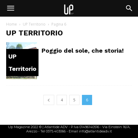
Home
UP Territorio
Pagina 6
UP TERRITORIO
Poggio del sole, che storia!
UP
Territorio
4
5
6
Up Magazine 2022 © | Atlantide ADV - P.Iva 01496140516 - Via Einstein 16/A,
Arezzo - Tel 0575.403066 - Email info@atlantideadv.it