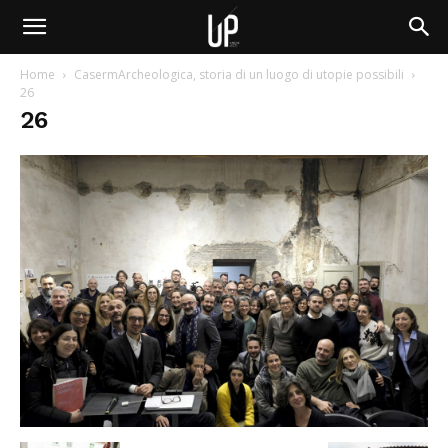
Home
CasermArcheologica, storia di un luogo di utopie possibili
26
26