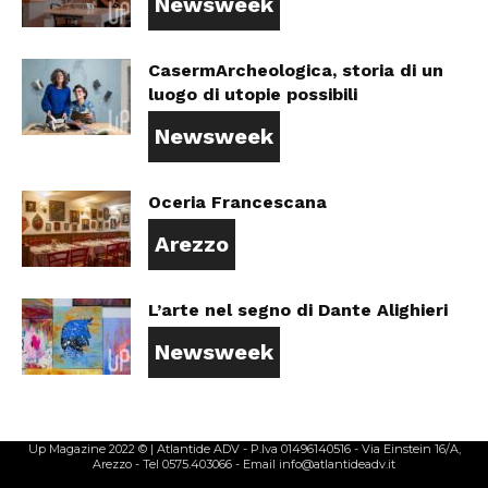
Newsweek
CasermArcheologica, storia di un
luogo di utopie possibili
Newsweek
Oceria Francescana
Arezzo
L’arte nel segno di Dante Alighieri
Newsweek
Up Magazine 2022 © | Atlantide ADV - P.Iva 01496140516 - Via Einstein 16/A,
Arezzo - Tel 0575.403066 - Email info@atlantideadv.it