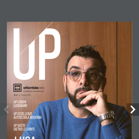
Articoli simili
Altro per quest'autore
#37 Estate 2026
PDF
#36 Primavera 2026
PDF
#35 Inverno 2026
Numero 32 Primavera 2025
PDF
UP LUOGHI
LUCIGNANO
UP ECCELLENZE
AUTOSCUOLA MODERNA
UP GUSTO
DIETRO LE QUINTE