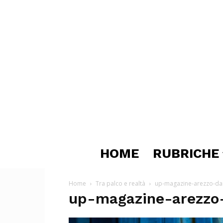
HOME
RUBRICHE
Home
Tra palco e realtà
up-magazine-arezzo-da
up-magazine-arezzo