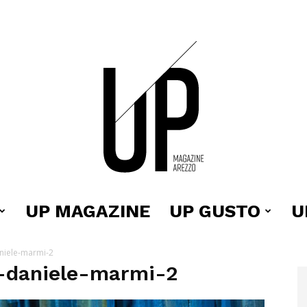
UP MAGAZINE
UP GUSTO
U
Up
niele-marmi-2
-daniele-marmi-2