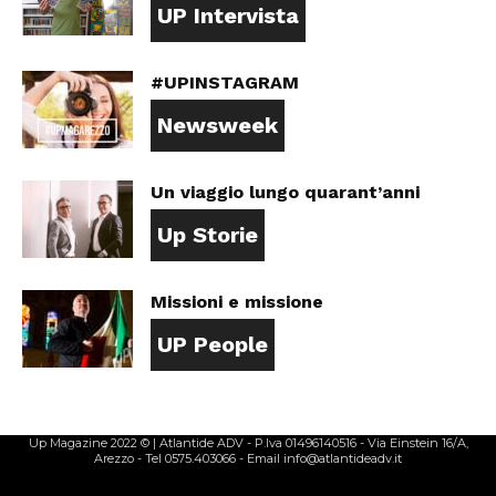
UP Intervista
#UPINSTAGRAM
Newsweek
Un viaggio lungo quarant’anni
Up Storie
Missioni e missione
UP People
Up Magazine 2022 © | Atlantide ADV - P.Iva 01496140516 - Via Einstein 16/A,
Arezzo - Tel 0575.403066 - Email info@atlantideadv.it