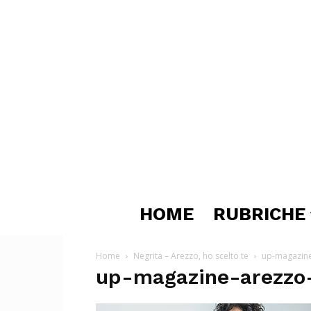
HOME
RUBRICHE
Home
Negrita – Arezzo, ho scelto te
up-magazine
up-magazine-arezzo-