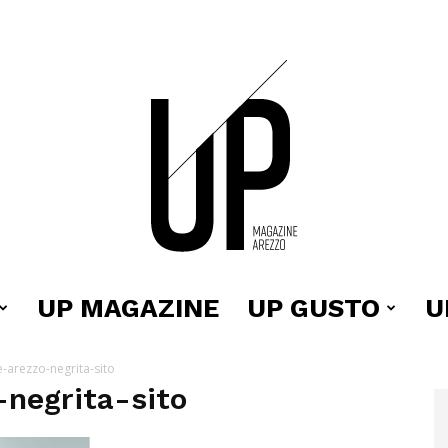
UP MAGAZINE
UP GUSTO
U
Up
-arezzo-negrita-sito
negrita-sito