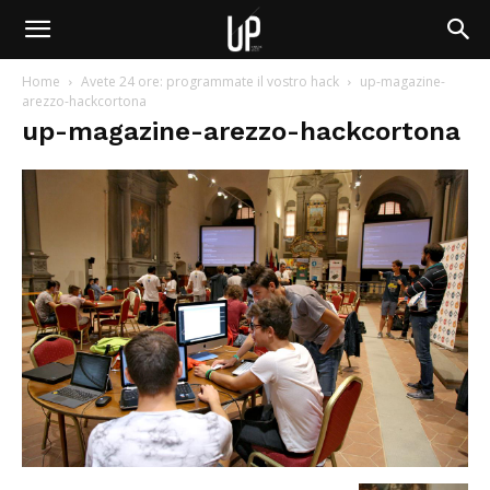
Home
Avete 24 ore: programmate il vostro hack
up-magazine-
arezzo-hackcortona
up-magazine-arezzo-hackcortona