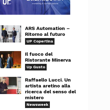
ARS Automation –
Ritorno al futuro
UP Copertina
Il fuoco del
Ristorante Minerva
Up Gusto
Raffaello Lucci. Un
artista aretino alla
ricerca del senso del
mistero
Newsweek