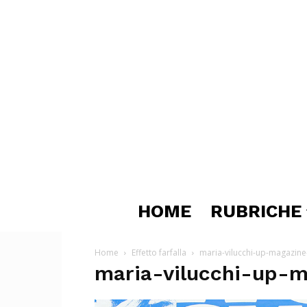
HOME
RUBRICHE
Home
Effetto farfalla
maria-vilucchi-up-magazine
maria-vilucchi-up-m