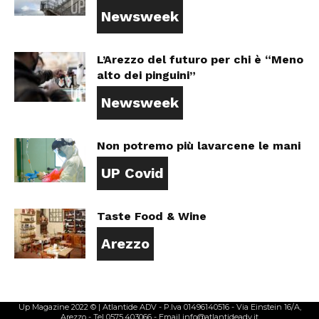
Newsweek
L’Arezzo del futuro per chi è “Meno
alto dei pinguini”
Newsweek
Non potremo più lavarcene le mani
UP Covid
Taste Food & Wine
Arezzo
Up Magazine 2022 © | Atlantide ADV - P.Iva 01496140516 - Via Einstein 16/A,
Arezzo - Tel 0575.403066 - Email info@atlantideadv.it