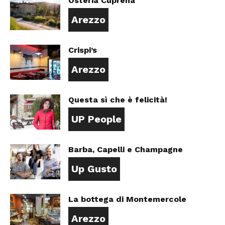
Osteria Cuprena
Arezzo
Crispi’s
Arezzo
Questa sì che è felicità!
UP People
Barba, Capelli e Champagne
Up Gusto
La bottega di Montemercole
Arezzo