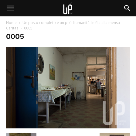
Home
Un pasto completo e un po’ di umanità. In fila alla mensa
Caritas
0005
0005