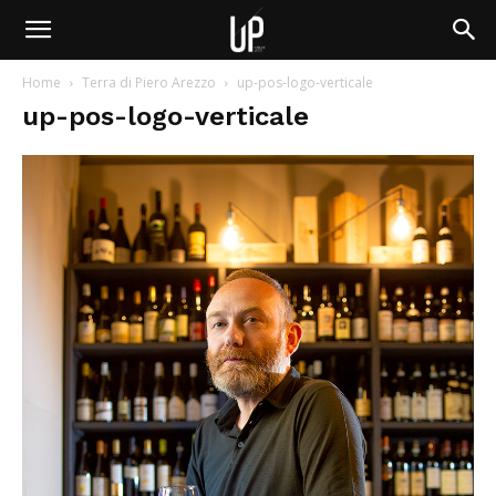
Home
Terra di Piero Arezzo
up-pos-logo-verticale
up-pos-logo-verticale