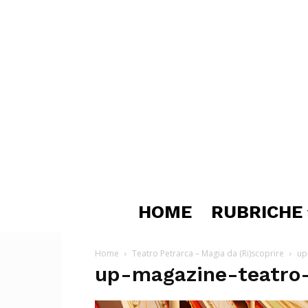
HOME
RUBRICHE
Home
Teatro Petrarca – Magia da (Ri)scoprire
up
up-magazine-teatro