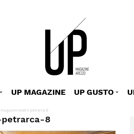
UP MAGAZINE
UP GUSTO
U
Up
-magazine-teatro-petrarca-8
-petrarca-8