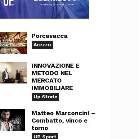
Porcavacca
Arezzo
INNOVAZIONE E
METODO NEL
MERCATO
IMMOBILIARE
Up Storie
Matteo Marconcini –
Combatto, vinco e
torno
UP Sport