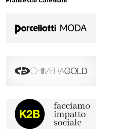
Francesco Caremani