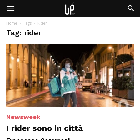
Home
Tags
Rider
Tag: rider
Newsweek
I rider sono in città