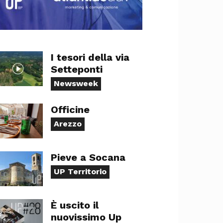
I tesori della via
Setteponti
Newsweek
Officine
Arezzo
Pieve a Socana
UP Territorio
È uscito il
nuovissimo Up