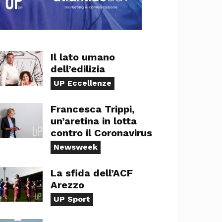
Il lato umano
dell’edilizia
UP Eccellenze
Francesca Trippi,
un’aretina in lotta
contro il Coronavirus
Newsweek
La sfida dell’ACF
Arezzo
UP Sport