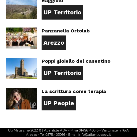
Raggiolo
UP Territorio
Panzanella Ortolab
Arezzo
Poppi gioiello del casentino
UP Territorio
La scrittura come terapia
UP People
Up Magazine 2022 © | Atlantide ADV - P.Iva 01496140516 - Via Einstein 16/A,
Arezzo - Tel 0575.403066 - Email info@atlantideadv.it