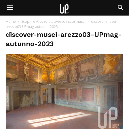
Home
Scoprire Arezzo attraverso i suoi musei
discover-musei-
arezzo03-UPmag-autunno-2023
discover-musei-arezzo03-UPmag-
autunno-2023