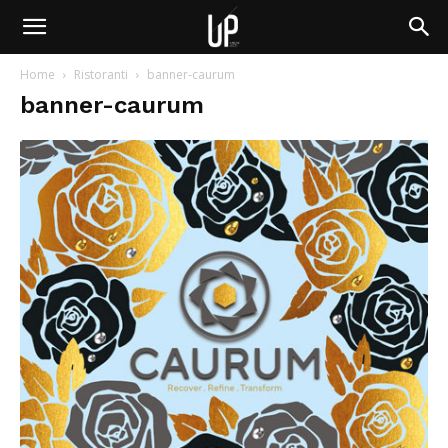
Home
Ristoranti
banner-caurum
banner-caurum