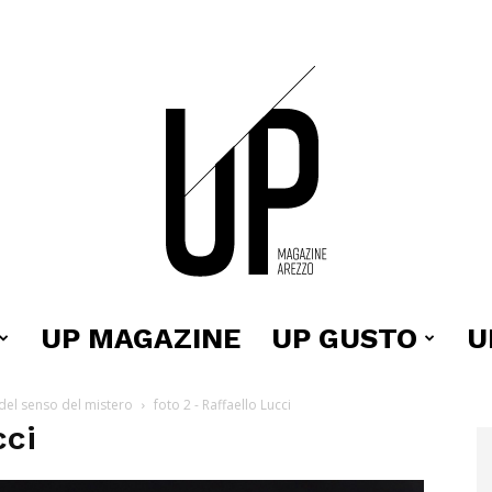
UP MAGAZINE
UP GUSTO
U
Up
a del senso del mistero
foto 2 - Raffaello Lucci
cci