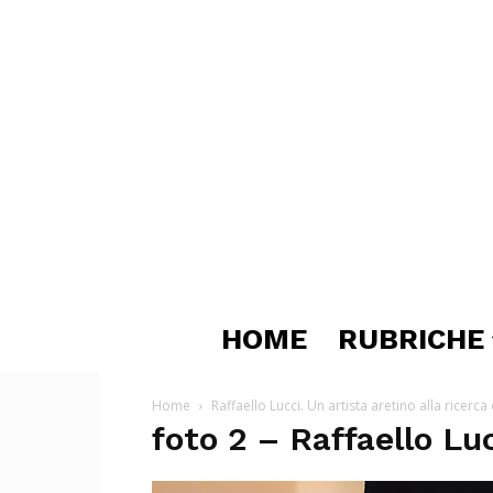
HOME
RUBRICHE
Home
Raffaello Lucci. Un artista aretino alla ricerc
foto 2 – Raffaello Lu