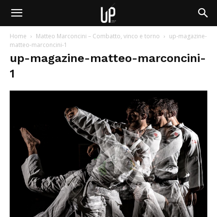
Home
Matteo Marconcini – Combatto, vinco e torno
up-magazine-
matteo-marconcini-1
up-magazine-matteo-marconcini-
1