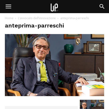
Home
L’avvocato dell’innovazione
anteprima-parreschi
anteprima-parreschi