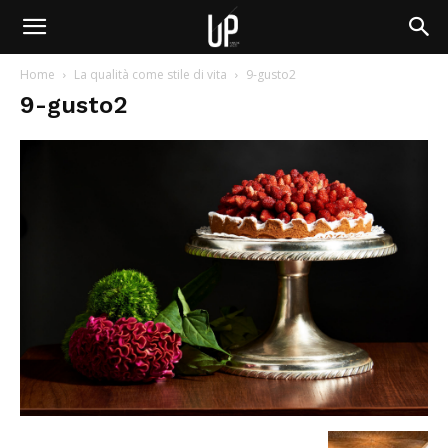
Home
La qualità come stile di vita
9-gusto2
9-gusto2