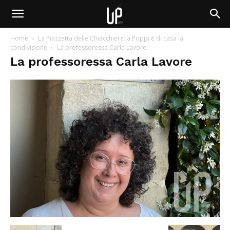
Home
La Piazzetta delle Chiacchiere: a Poppi è di casa la
condivisione
La professoressa Carla Lavore
La professoressa Carla Lavore