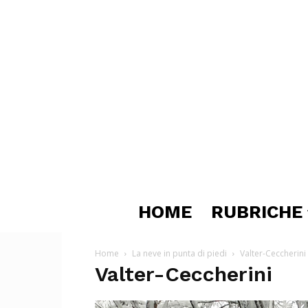
HOME
RUBRICHE
Home
La neve in punta di piedi
Valter-Ceccherini
Valter-Ceccherini