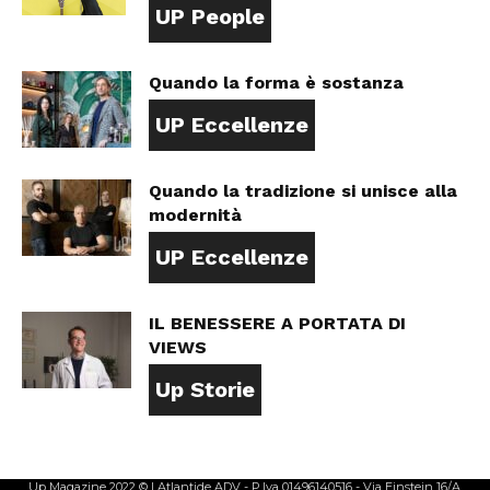
UP People
Quando la forma è sostanza
UP Eccellenze
Quando la tradizione si unisce alla
modernità
UP Eccellenze
IL BENESSERE A PORTATA DI
VIEWS
Up Storie
Up Magazine 2022 © | Atlantide ADV - P.Iva 01496140516 - Via Einstein 16/A,