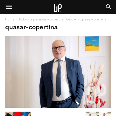
Home
Indomita passione – Equestrian Centre
quasar-copertina
quasar-copertina