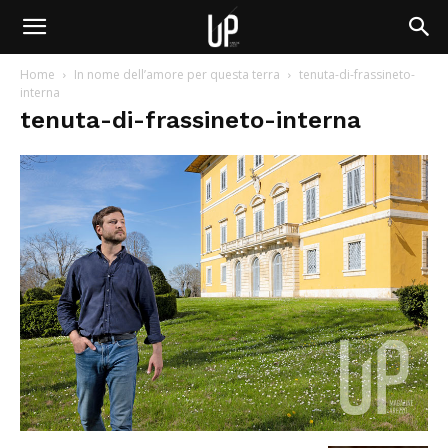
Home
In nome dell’amore per questa terra
tenuta-di-frassineto-
interna
tenuta-di-frassineto-interna