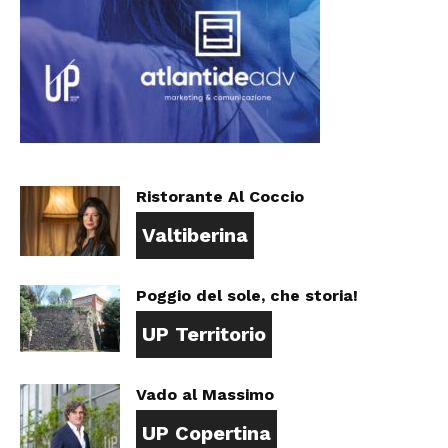
Ristorante Al Coccio
Valtiberina
Poggio del sole, che storia!
UP Territorio
Vado al Massimo
UP Copertina