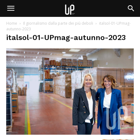
Home
Il giornalismo dalla parte dei più deboli
italsol-01-UPmag-
autunno-2023
italsol-01-UPmag-autunno-2023