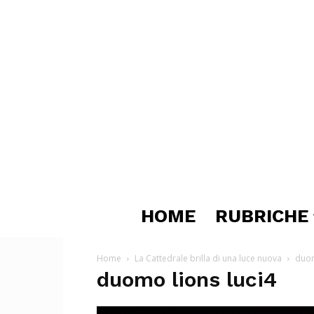
HOME
RUBRICHE
Home
La Cattedrale brilla di una luce nuova
duom
duomo lions luci4