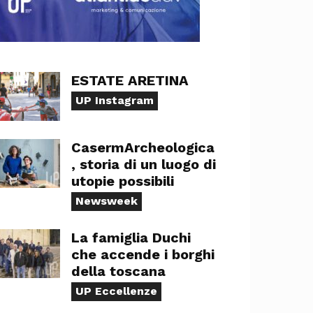
ESTATE ARETINA
UP Instagram
CasermArcheologica
, storia di un luogo di
utopie possibili
Newsweek
La famiglia Duchi
che accende i borghi
della toscana
UP Eccellenze