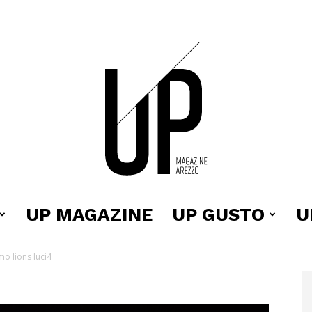
UP MAGAZINE
UP GUSTO
U
Up
o lions luci4