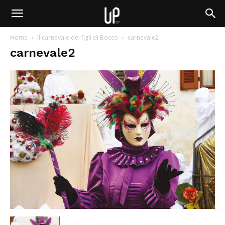
Home
Il carnevale dei figli di Bocco
carnevale2
carnevale2