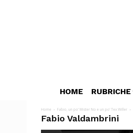
HOME
RUBRICHE
Home
Fabio, un po’ Mister No e un po’ Tex Willer
Fabio Valdambrini