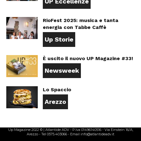
UP Eccellenze
RioFest 2025: musica e tanta
energia con Tabbe Caffè
Up Storie
È uscito il nuovo UP Magazine #33!
Newsweek
Lo Spaccio
Arezzo
Up Magazine 2022 © | Atlantide ADV - P.Iva 01496140516 - Via Einstein 16/A,
Arezzo - Tel 0575.403066 - Email info@atlantideadv.it