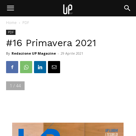
Home
PDF
PDF
#16 Primavera 2021
By
Redazione UP Magazine
-
29 Aprile 2021
1 / 44
UP LUOGHI
I TESORI DI 