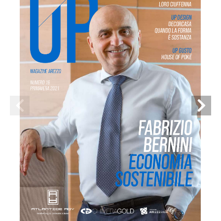
LORO CIUFFENNA
UP DESIGN
DECORCASA 
QUANDO LA FORMA
 È SOSTANZA
UP GUSTO
HOUSE OF POKÉ
MAGAZINE AREZZO
NUMERO 16
PRIMAVERA 2021
FABRIZIO
BERNINI
ECONOMIA
SOSTENIBILE 