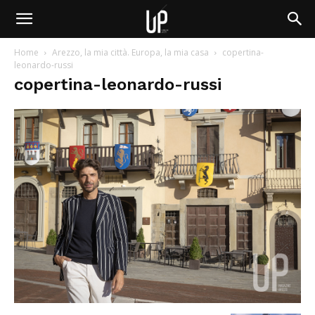
Home
Arezzo, la mia città. Europa, la mia casa
copertina-
leonardo-russi
copertina-leonardo-russi