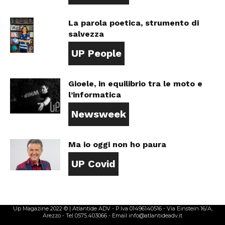
La parola poetica, strumento di
salvezza
UP People
Gioele, in equilibrio tra le moto e
l’informatica
Newsweek
Ma io oggi non ho paura
UP Covid
Up Magazine 2022 © | Atlantide ADV - P.Iva 01496140516 - Via Einstein 16/A,
Arezzo - Tel 0575.403066 - Email info@atlantideadv.it