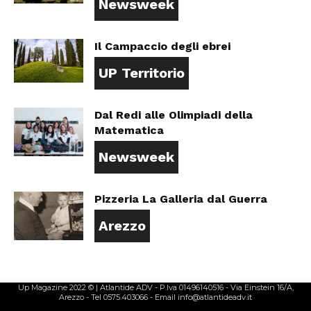
Newsweek
Il Campaccio degli ebrei
UP Territorio
Dal Redi alle Olimpiadi della
Matematica
Newsweek
Pizzeria La Galleria dal Guerra
Arezzo
Up Magazine 2022 © | Atlantide ADV - P.Iva 01496140516 - Via Einstein 16/A,
Arezzo - Tel 0575.403066 - Email info@atlantideadv.it