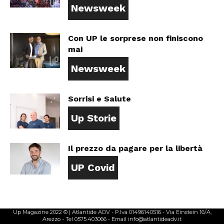
Newsweek
Con UP le sorprese non finiscono
mai
Newsweek
Sorrisi e Salute
Up Storie
Il prezzo da pagare per la libertà
UP Covid
Up Magazine 2022 © | Atlantide ADV - P.Iva 01496140516 - Via Einstein 16/A,
Arezzo - Tel 0575.403066 - Email info@atlantideadv.it