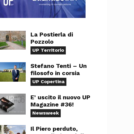
La Postierla di
Pozzolo
UP Territorio
Stefano Tenti – Un
filosofo in corsia
UP Copertina
E’ uscito il nuovo UP
Magazine #36!
Newsweek
Il Piero perduto,