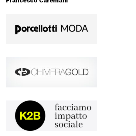
Francesco Caremani